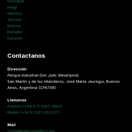
Grosspal
Fliegl
Manitou
Xinchai
Kubota
Elematic
Dynaset
Contactanos
Dirección
Parque Industrial Don Julio Steverlynck.
San Martín y de los Hilanderos, José María Jauregui, Buenos
Aires, Argentina (CP6706)
Llamanos
Roberto (+54 9 11 5002 2983)
Martín (+54 9 2323 653527)
Mail
corbelleri@corbelleri.com