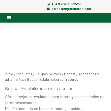
Ir
+54 9 2323 653527
al
corbelleri@corbelleri.com
contenido
Inicio
/
Productos
/
Equipos Nuevos
/
Bobcat
/
Accesorios y
aditamentos
/ Bobcat Estabilizadores Traseros
Bobcat Estabilizadores Traseros
Ofrece mejores resultados para la pala y los accesorios de
la retroexcavadora..
Diseño montado en bastidor, montaje rápido..