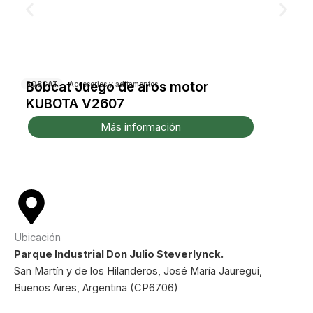
Bobcat Juego de aros motor
BOBCAT
Accesorios y aditamentos
KUBOTA V2607
Más información
Ubicación
Parque Industrial Don Julio Steverlynck.
San Martín y de los Hilanderos, José María Jauregui,
Buenos Aires, Argentina (CP6706)