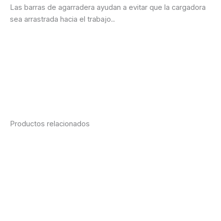
Las barras de agarradera ayudan a evitar que la cargadora
sea arrastrada hacia el trabajo..
Ficha técnica
Cotización vía WhatsApp
Consultanos desde la web
Productos relacionados