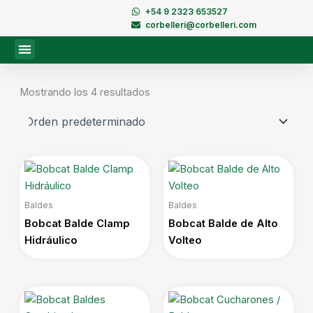
Ir
+54 9 2323 653527
al
corbelleri@corbelleri.com
contenido
Mostrando los 4 resultados
Baldes
Baldes
Bobcat Balde Clamp
Bobcat Balde de Alto
Hidráulico
Volteo