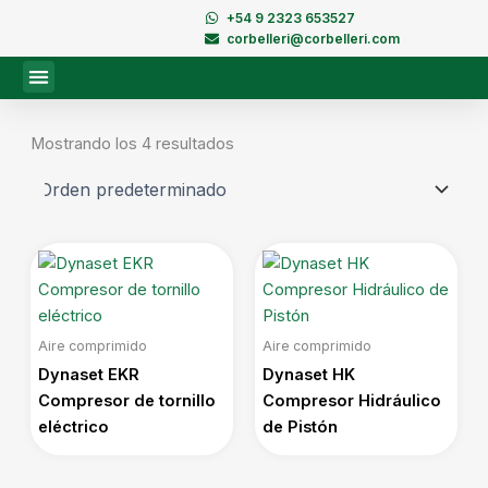
Ir
+54 9 2323 653527
al
corbelleri@corbelleri.com
contenido
Mostrando los 4 resultados
Aire comprimido
Aire comprimido
Dynaset EKR
Dynaset HK
Compresor de tornillo
Compresor Hidráulico
eléctrico
de Pistón