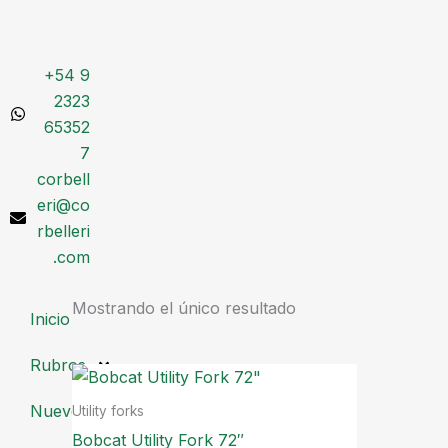
Ir
al
contenido
+54 9
2323
65352
7
corbell
eri@co
rbelleri
.com
Mostrando el único resultado
Inicio
Rubros
Nuevos
Utility forks
Bobcat Utility Fork 72″