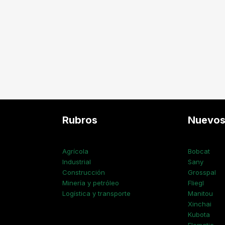
Rubros
Nuevo
Agrícola
Bobcat
Industrial
Sany
Construcción
Grosspal
Minería y petróleo
Fliegl
Logística y transporte
Manitou
Xinchai
Kubota