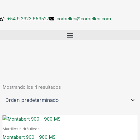
Ir
al
contenido
+54 9 2323 653527
corbelleri@corbelleri.com
Mostrando los 4 resultados
Martillos hidráulicos
Montabert 900 – 900 MS