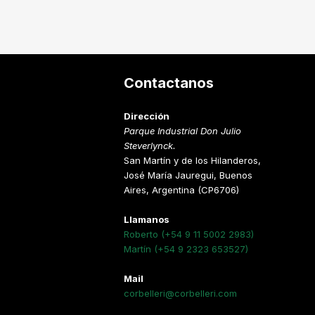
s
Contactanos
Dirección
Parque Industrial Don Julio
Steverlynck.
San Martín y de los Hilanderos,
José María Jauregui, Buenos
Aires, Argentina (CP6706)
Llamanos
Roberto (+54 9 11 5002 2983)
Martín (+54 9 2323 653527)
Mail
corbelleri@corbelleri.com