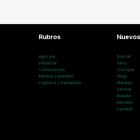
Rubros
Nuevo
Agrícola
Bobcat
Industrial
Sany
Construcción
Grosspal
Minería y petróleo
Fliegl
Logística y transporte
Manitou
Xinchai
Kubota
Elematic
Dynaset