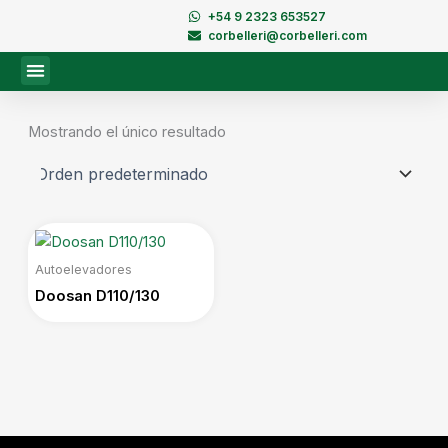
Ir
+54 9 2323 653527
al
corbelleri@corbelleri.com
contenido
Mostrando el único resultado
Autoelevadores
Doosan D110/130