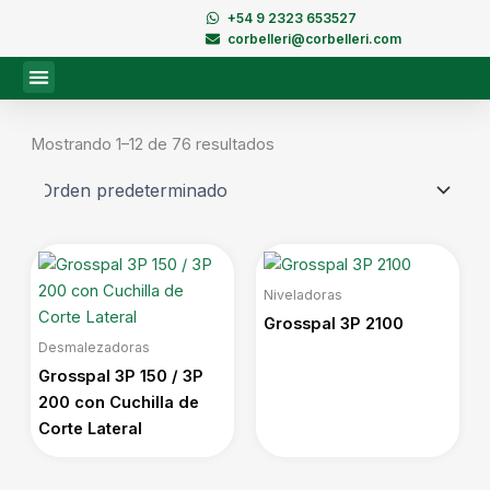
Ir
+54 9 2323 653527
al
corbelleri@corbelleri.com
contenido
Mostrando 1–12 de 76 resultados
Niveladoras
Grosspal 3P 2100
Desmalezadoras
Grosspal 3P 150 / 3P
200 con Cuchilla de
Corte Lateral