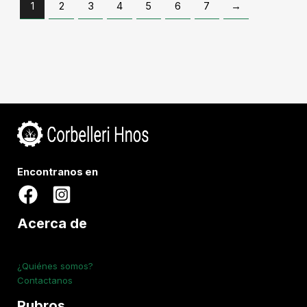
1
2
3
4
5
6
7
→
Encontranos en
Acerca de
¿Quiénes somos?
Contactanos
Rubros