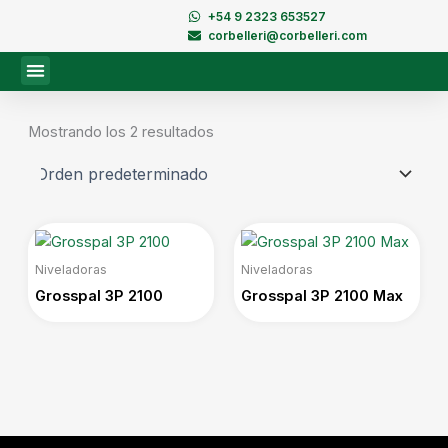
Ir
+54 9 2323 653527
al
corbelleri@corbelleri.com
contenido
Mostrando los 2 resultados
Niveladoras
Niveladoras
Grosspal 3P 2100
Grosspal 3P 2100 Max