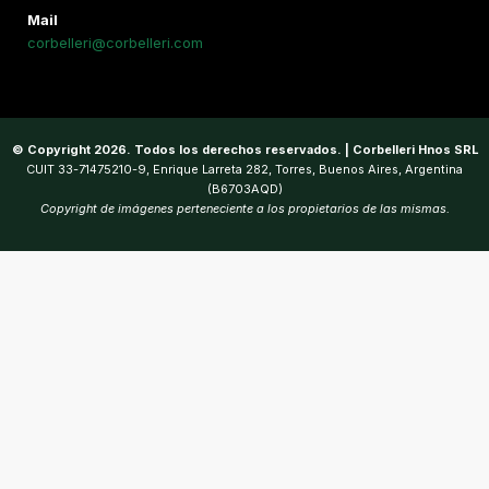
Mail
corbelleri@corbelleri.com
© Copyright 2026. Todos los derechos reservados. | Corbelleri Hnos SRL
CUIT 33-71475210-9, Enrique Larreta 282, Torres, Buenos Aires, Argentina
(B6703AQD)
Copyright de imágenes perteneciente a los propietarios de las mismas.