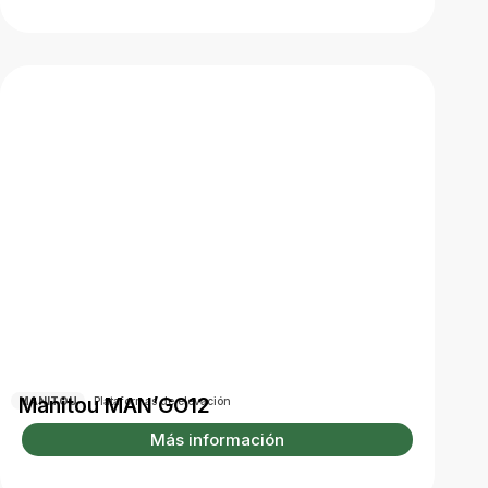
Manitou MAN’GO12
MANITOU
Plataformas de elevación
Más información