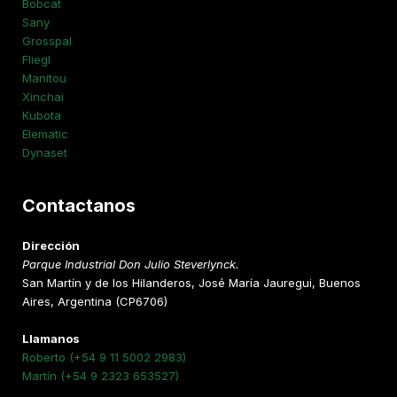
Bobcat
Sany
Grosspal
Fliegl
Manitou
Xinchai
Kubota
Elematic
Dynaset
Contactanos
Dirección
Parque Industrial Don Julio Steverlynck.
San Martín y de los Hilanderos, José María Jauregui, Buenos
Aires, Argentina (CP6706)
Llamanos
Roberto (+54 9 11 5002 2983)
Martín (+54 9 2323 653527)