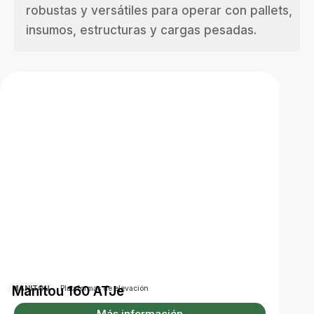
robustas y versátiles para operar con pallets,
insumos, estructuras y cargas pesadas.
Manitou 160 ATJe
MANITOU
Plataformas de elevación
Más información