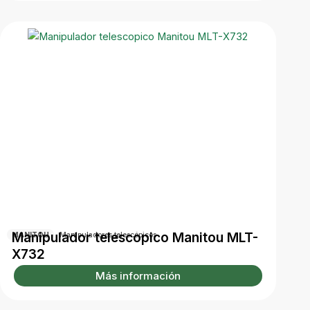
Manipulador telescopico Manitou MLT-
MANITOU
Manipuladores telescópicos
X732
Más información