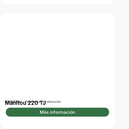
Manitou 220 TJ
MANITOU
Plataformas de elevación
Más información