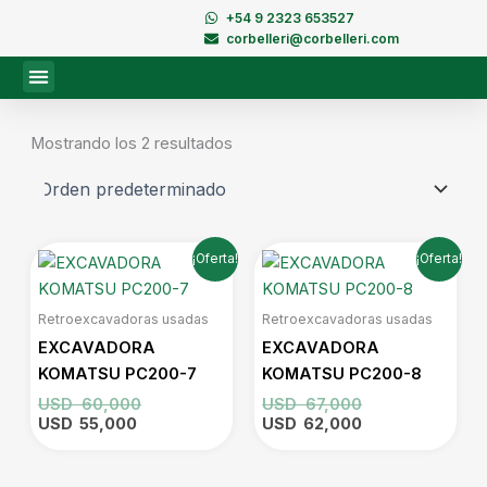
Ir
+54 9 2323 653527
al
corbelleri@corbelleri.com
contenido
Mostrando los 2 resultados
El
El
El
El
¡Oferta!
¡Oferta!
precio
precio
precio
precio
actual
original
original
actual
es:
era:
era:
es:
Retroexcavadoras usadas
Retroexcavadoras usadas
USD
USD
USD
USD
EXCAVADORA
EXCAVADORA
55,000.
60,000.
67,000.
62,000.
KOMATSU PC200-7
KOMATSU PC200-8
USD
60,000
USD
67,000
USD
55,000
USD
62,000