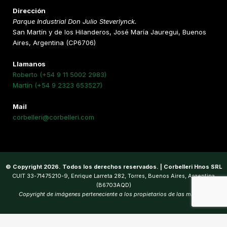
Dirección
Parque Industrial Don Julio Steverlynck.
San Martín y de los Hilanderos, José María Jauregui, Buenos
Aires, Argentina (CP6706)
Llamanos
Roberto (+54 9 11 5002 2983)
Martín (+54 9 2323 653527)
Mail
corbelleri@corbelleri.com
© Copyright 2026. Todos los derechos reservados. | Corbelleri Hnos SRL
CUIT 33-71475210-9, Enrique Larreta 282, Torres, Buenos Aires, Argentina
(B6703AQD)
Copyright de imágenes perteneciente a los propietarios de las mismas.