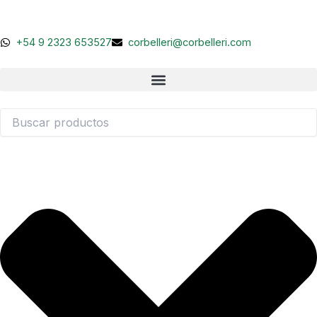
Ir
al
contenido
+54 9 2323 653527
corbelleri@corbelleri.com
Buscar