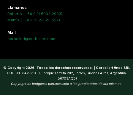
Llamanos
Roberto (+54 9 11 5002 2983)
Martín (+54 9 2323 653527)
Mail
corbelleri@corbelleri.com
© Copyright 2026. Todos los derechos reservados. | Corbelleri Hnos SRL
CUIT 33-71475210-9, Enrique Larreta 282, Torres, Buenos Aires, Argentina
(B6703AQD)
Copyright de imágenes perteneciente a los propietarios de las mismas.