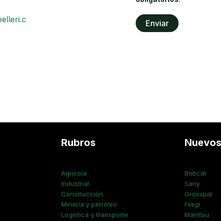
elleri.c
Rubros
Nuevo
Agrícola
Bobcat
Industrial
Sany
Construcción
Grosspal
Minería y petróleo
Fliegl
Logística y transporte
Manitou