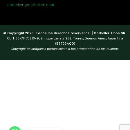
corbelleri@corbelleri.com
© Copyright 2026. Todos los derechos reservados. | Corbelleri Hnos SRL
CUIT 33-71475210-9, Enrique Larreta 282, Torres, Buenos Aires, Argentina
(B6703AQD)
Copyright de imágenes perteneciente a los propietarios de las mismas.