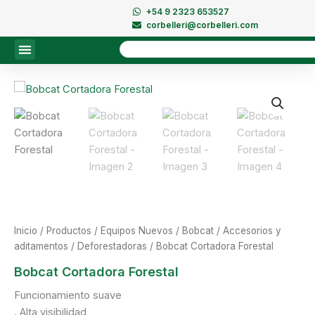
Ir
+54 9 2323 653527
al
corbelleri@corbelleri.com
contenido
Buscar
Inicio
/
Productos
/
Equipos Nuevos
/
Bobcat
/
Accesorios y
aditamentos
/
Deforestadoras
/ Bobcat Cortadora Forestal
Bobcat Cortadora Forestal
Funcionamiento suave
. Alta visibilidad