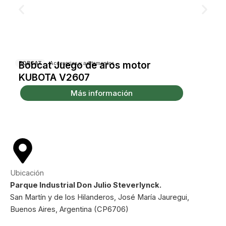
Bobcat Juego de aros motor
BOBCAT
Accesorios y aditamentos
KUBOTA V2607
Más información
Ubicación
Parque Industrial Don Julio Steverlynck.
San Martín y de los Hilanderos, José María Jauregui,
Buenos Aires, Argentina (CP6706)