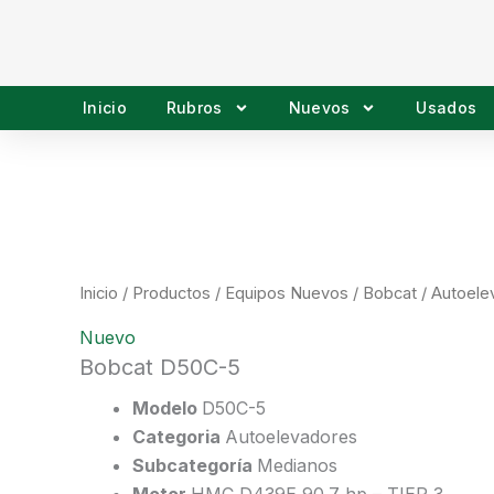
Ir
al
contenido
Inicio
Rubros
Nuevos
Usados
Inicio
/
Productos
/
Equipos Nuevos
/
Bobcat
/
Autoele
Nuevo
Bobcat D50C-5
Modelo
D50C-5
Categoria
Autoelevadores
Subcategoría
Medianos
Motor
HMC D439E 90.7 hp – TIER 3