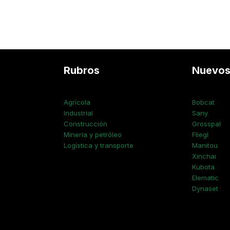
Rubros
Nuevo
Agrícola
Bobcat
Industrial
Sany
Construcción
Grosspal
Minería y petróleo
Fliegl
Logística y transporte
Manitou
Xinchai
Kubota
Elematic
Dynaset