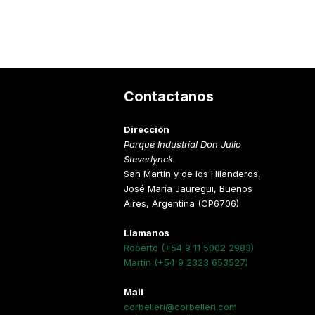
s
Contactanos
Dirección
Parque Industrial Don Julio
Steverlynck.
San Martín y de los Hilanderos,
José María Jauregui, Buenos
Aires, Argentina (CP6706)
Llamanos
Roberto (+54 9 11 5002 2983)
Martín (+54 9 2323 653527)
Mail
corbelleri@corbelleri.com