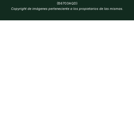
(B6703AQD)
Copyright de imágenes perteneciente a los propietarios de las mismas.