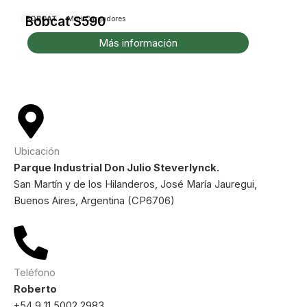
Bobcat S590
BOBCAT
Mini Cargadores
Más información
Ubicación
Parque Industrial Don Julio Steverlynck.
San Martín y de los Hilanderos, José María Jauregui,
Buenos Aires, Argentina (CP6706)
Teléfono
Roberto
+54 9 11 5002 2983