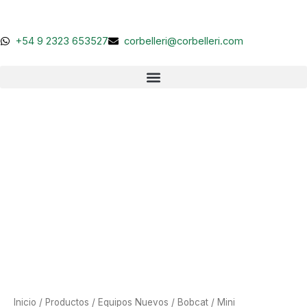
Ir
al
contenido
+54 9 2323 653527
corbelleri@corbelleri.com
Inicio
/
Productos
/
Equipos Nuevos
/
Bobcat
/
Mini