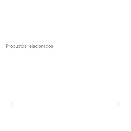
Ficha técnica
Cotización vía WhatsApp
Consultanos desde la web
Productos relacionados