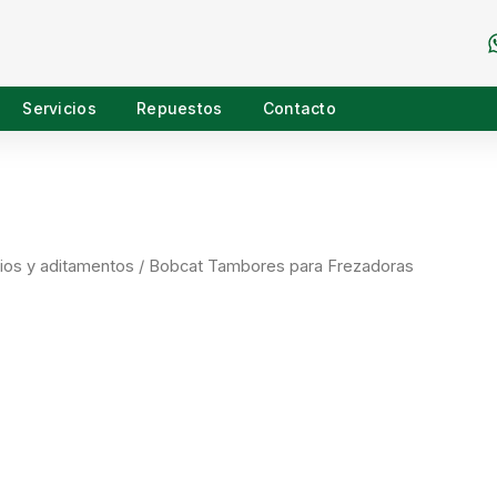
Servicios
Repuestos
Contacto
ios y aditamentos
/ Bobcat Tambores para Frezadoras
Ficha técnica
Cotización vía WhatsApp