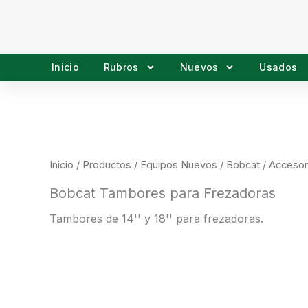
Ir
al
contenido
Inicio
Rubros
Nuevos
Usados
Inicio
/
Productos
/
Equipos Nuevos
/
Bobcat
/
Accesor
Bobcat Tambores para Frezadoras
Tambores de 14'' y 18'' para frezadoras.