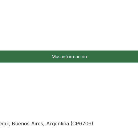
Consultanos desde la web
Más información
egui, Buenos Aires, Argentina (CP6706)