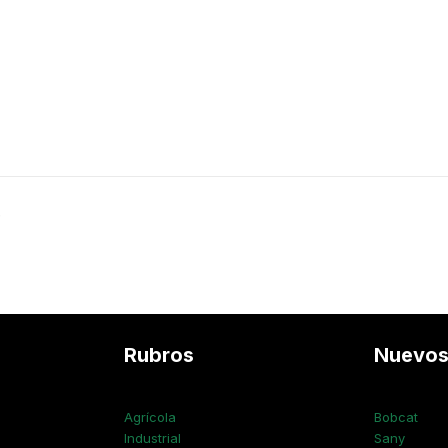
.
Rubros
Nuevo
Agrícola
Bobcat
Industrial
Sany