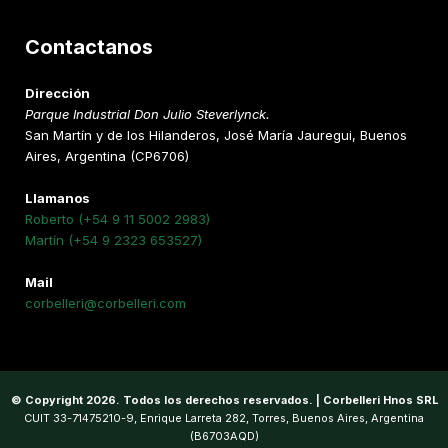
Contactanos
Dirección
Parque Industrial Don Julio Steverlynck.
San Martín y de los Hilanderos, José María Jauregui, Buenos
Aires, Argentina (CP6706)
Llamanos
Roberto (+54 9 11 5002 2983)
Martín (+54 9 2323 653527)
Mail
corbelleri@corbelleri.com
© Copyright 2026. Todos los derechos reservados. | Corbelleri Hnos SRL
CUIT 33-71475210-9, Enrique Larreta 282, Torres, Buenos Aires, Argentina
(B6703AQD)