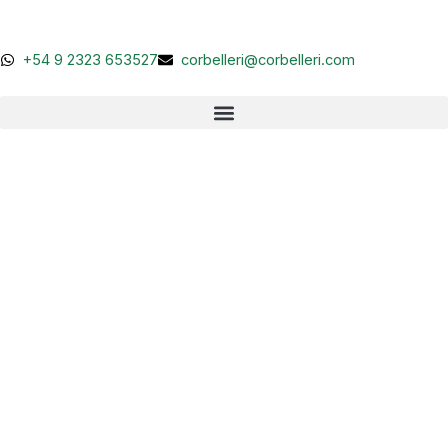
Ir
al
contenido
+54 9 2323 653527
corbelleri@corbelleri.com