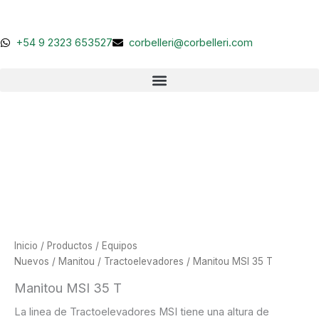
Ir
al
contenido
+54 9 2323 653527
corbelleri@corbelleri.com
Inicio
/
Productos
/
Equipos
Nuevos
/
Manitou
/
Tractoelevadores
/ Manitou MSI 35 T
Manitou MSI 35 T
La linea de Tractoelevadores MSI tiene una altura de