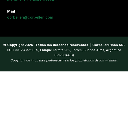
Mail
corbelleri@corbelleri.com
© Copyright 2026. Todos los derechos reservados. | Corbelleri Hnos SRL
CUIT 33-71475210-9, Enrique Larreta 282, Torres, Buenos Aires, Argentina
(B6703AQD)
Copyright de imágenes perteneciente a los propietarios de las mismas.