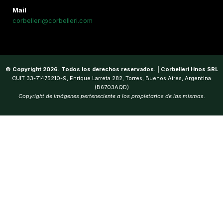
Mail
corbelleri@corbelleri.com
© Copyright 2026. Todos los derechos reservados. | Corbelleri Hnos SRL
CUIT 33-71475210-9, Enrique Larreta 282, Torres, Buenos Aires, Argentina
(B6703AQD)
Copyright de imágenes perteneciente a los propietarios de las mismas.