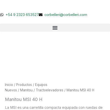
Ir
al
contenido
+54 9 2323 653527
corbelleri@corbelleri.com
Inicio
/
Productos
/
Equipos
Nuevos
/
Manitou
/
Tractoelevadores
/ Manitou MSI 40 H
Manitou MSI 40 H
La MSI es una carretilla compacta equipada con ruedas de