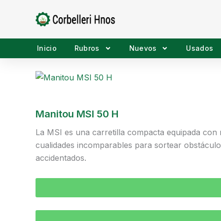
Ir
al
contenido
Inicio
Rubros
Nuevos
Usados
Manitou MSI 50 H
La MSI es una carretilla compacta equipada con r
cualidades incomparables para sortear obstáculos
accidentados.