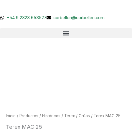
Ir
al
contenido
+54 9 2323 653527
corbelleri@corbelleri.com
Inicio
/
Productos
/
Históricos
/
Terex
/
Grúas
/ Terex MAC 25
Terex MAC 25