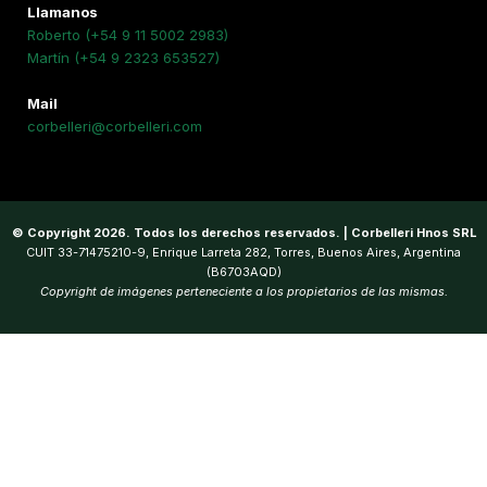
Llamanos
Roberto (+54 9 11 5002 2983)
Martín (+54 9 2323 653527)
Mail
corbelleri@corbelleri.com
© Copyright 2026. Todos los derechos reservados. | Corbelleri Hnos SRL
CUIT 33-71475210-9, Enrique Larreta 282, Torres, Buenos Aires, Argentina
(B6703AQD)
Copyright de imágenes perteneciente a los propietarios de las mismas.