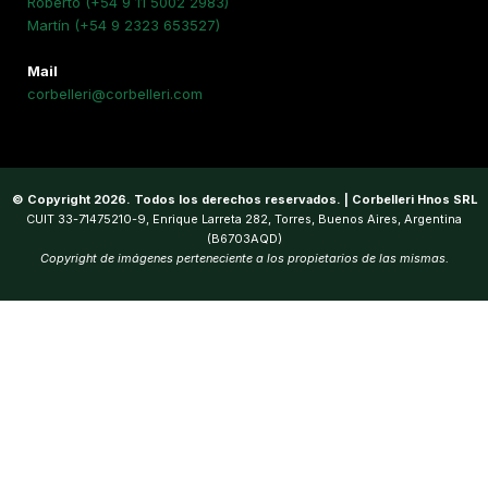
Roberto (+54 9 11 5002 2983)
Martín (+54 9 2323 653527)
Mail
corbelleri@corbelleri.com
© Copyright 2026. Todos los derechos reservados. | Corbelleri Hnos SRL
CUIT 33-71475210-9, Enrique Larreta 282, Torres, Buenos Aires, Argentina
(B6703AQD)
Copyright de imágenes perteneciente a los propietarios de las mismas.