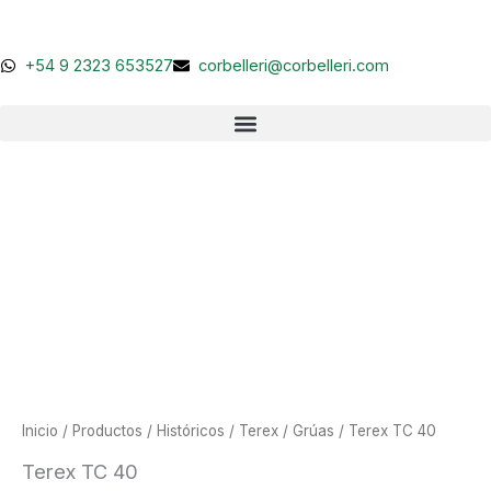
Ir
al
contenido
+54 9 2323 653527
corbelleri@corbelleri.com
Inicio
/
Productos
/
Históricos
/
Terex
/
Grúas
/ Terex TC 40
Terex TC 40