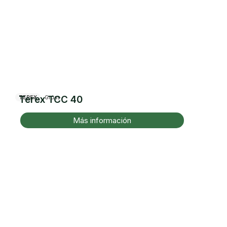
Terex TCC 40
TEREX
Grúas
Más información