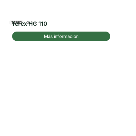
Terex HC 110
TEREX
Grúas
Más información