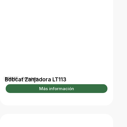
Bobcat Zanjadora LT113
BOBCAT
Zanjadoras
Más información