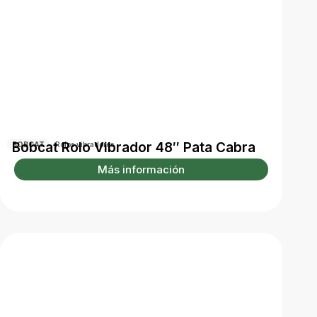
Bobcat Rolo Vibrador 48″ Pata Cabra
BOBCAT
Rolos vibradores
Más información