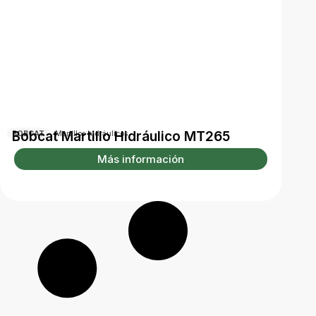
Bobcat Martillo Hidráulico MT265
BOBCAT
Martillos hidráulicos
Más información