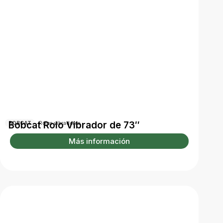
Bobcat Rolo Vibrador de 73″
BOBCAT
Rolos vibradores
Más información