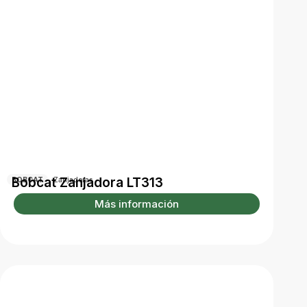
Bobcat Zanjadora LT313
BOBCAT
Zanjadoras
Más información