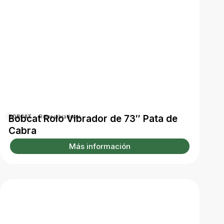
Bobcat Rolo Vibrador de 73″ Pata de
BOBCAT
Rolos vibradores
Cabra
Más información