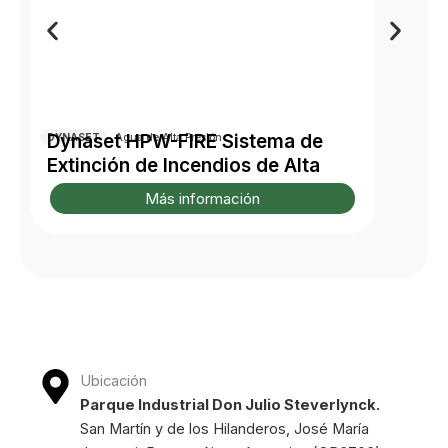
Dynaset HPW-FIRE Sistema de
D
DYNASET
Agua de Alta Presión
D
Extinción de Incendios de Alta
S
Presión
P
Más información
Ubicación
Parque Industrial Don Julio Steverlynck.
San Martín y de los Hilanderos, José María