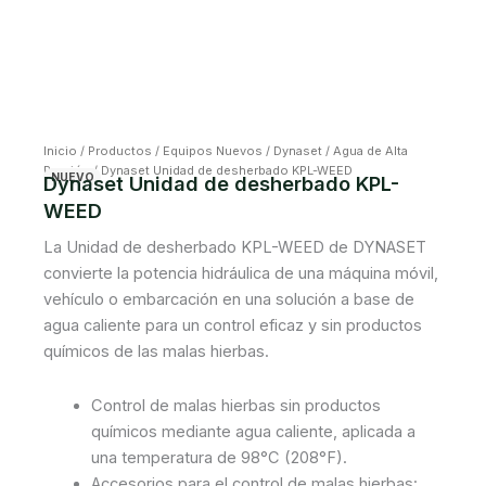
Inicio
/
Productos
/
Equipos Nuevos
/
Dynaset
/
Agua de Alta
Presión
/ Dynaset Unidad de desherbado KPL-WEED
NUEVO
Dynaset Unidad de desherbado KPL-
WEED
La Unidad de desherbado KPL-WEED de DYNASET
convierte la potencia hidráulica de una máquina móvil,
vehículo o embarcación en una solución a base de
agua caliente para un control eficaz y sin productos
químicos de las malas hierbas.
Control de malas hierbas sin productos
químicos mediante agua caliente, aplicada a
una temperatura de 98°C (208°F).
Accesorios para el control de malas hierbas: