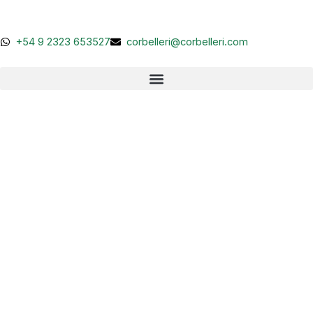
Ir
al
contenido
+54 9 2323 653527
corbelleri@corbelleri.com