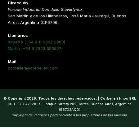
Dirección
Parque Industrial Don Julio Steverlynck.
San Martín y de los Hilanderos, José María Jauregui, Buenos
Aires, Argentina (CP6706)
Llamanos
Roberto (+54 9 11 5002 2983)
Martín (+54 9 2323 653527)
Mail
corbelleri@corbelleri.com
© Copyright 2026. Todos los derechos reservados. | Corbelleri Hnos SRL
CUIT 33-71475210-9, Enrique Larreta 282, Torres, Buenos Aires, Argentina
(B6703AQD)
Copyright de imágenes perteneciente a los propietarios de las mismas.